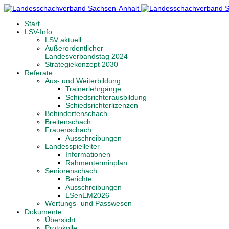
Start
LSV-Info
LSV aktuell
Außerordentlicher
Landesverbandstag 2024
Strategiekonzept 2030
Referate
Aus- und Weiterbildung
Trainerlehrgänge
Schiedsrichterausbildung
Schiedsrichterlizenzen
Behindertenschach
Breitenschach
Frauenschach
Ausschreibungen
Landesspielleiter
Informationen
Rahmenterminplan
Seniorenschach
Berichte
Ausschreibungen
LSenEM2026
Wertungs- und Passwesen
Dokumente
Übersicht
Protokolle