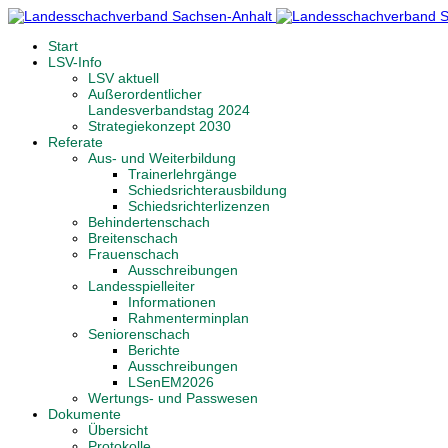
Start
LSV-Info
LSV aktuell
Außerordentlicher
Landesverbandstag 2024
Strategiekonzept 2030
Referate
Aus- und Weiterbildung
Trainerlehrgänge
Schiedsrichterausbildung
Schiedsrichterlizenzen
Behindertenschach
Breitenschach
Frauenschach
Ausschreibungen
Landesspielleiter
Informationen
Rahmenterminplan
Seniorenschach
Berichte
Ausschreibungen
LSenEM2026
Wertungs- und Passwesen
Dokumente
Übersicht
Protokolle