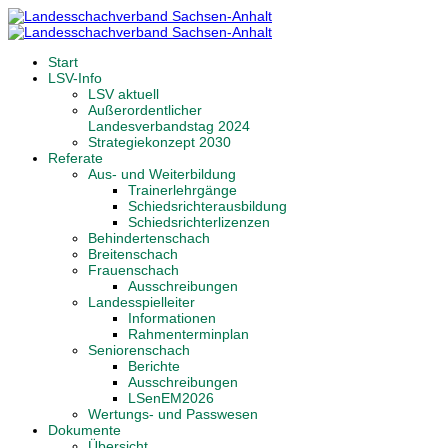
Start
LSV-Info
LSV aktuell
Außerordentlicher
Landesverbandstag 2024
Strategiekonzept 2030
Referate
Aus- und Weiterbildung
Trainerlehrgänge
Schiedsrichterausbildung
Schiedsrichterlizenzen
Behindertenschach
Breitenschach
Frauenschach
Ausschreibungen
Landesspielleiter
Informationen
Rahmenterminplan
Seniorenschach
Berichte
Ausschreibungen
LSenEM2026
Wertungs- und Passwesen
Dokumente
Übersicht