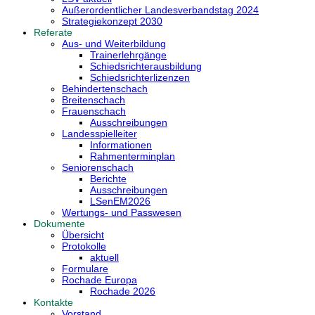
Außerordentlicher Landesverbandstag 2024
Strategiekonzept 2030
Referate
Aus- und Weiterbildung
Trainerlehrgänge
Schiedsrichterausbildung
Schiedsrichterlizenzen
Behindertenschach
Breitenschach
Frauenschach
Ausschreibungen
Landesspielleiter
Informationen
Rahmenterminplan
Seniorenschach
Berichte
Ausschreibungen
LSenEM2026
Wertungs- und Passwesen
Dokumente
Übersicht
Protokolle
aktuell
Formulare
Rochade Europa
Rochade 2026
Kontakte
Vorstand