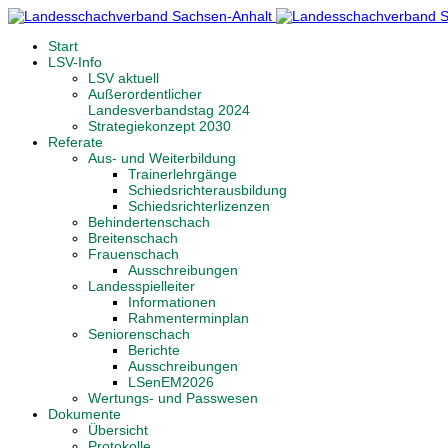
Start
LSV-Info
LSV aktuell
Außerordentlicher
Landesverbandstag 2024
Strategiekonzept 2030
Referate
Aus- und Weiterbildung
Trainerlehrgänge
Schiedsrichterausbildung
Schiedsrichterlizenzen
Behindertenschach
Breitenschach
Frauenschach
Ausschreibungen
Landesspielleiter
Informationen
Rahmenterminplan
Seniorenschach
Berichte
Ausschreibungen
LSenEM2026
Wertungs- und Passwesen
Dokumente
Übersicht
Protokolle