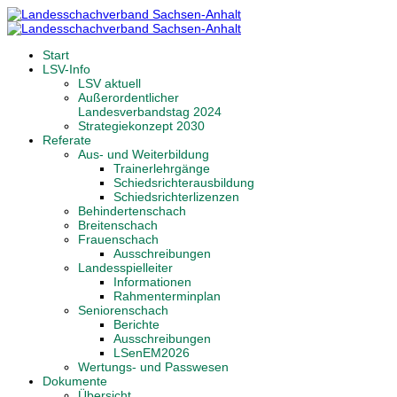
Start
LSV-Info
LSV aktuell
Außerordentlicher
Landesverbandstag 2024
Strategiekonzept 2030
Referate
Aus- und Weiterbildung
Trainerlehrgänge
Schiedsrichterausbildung
Schiedsrichterlizenzen
Behindertenschach
Breitenschach
Frauenschach
Ausschreibungen
Landesspielleiter
Informationen
Rahmenterminplan
Seniorenschach
Berichte
Ausschreibungen
LSenEM2026
Wertungs- und Passwesen
Dokumente
Übersicht