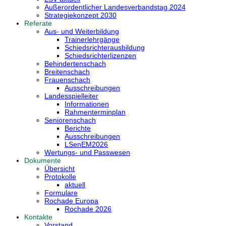
Außerordentlicher Landesverbandstag 2024
Strategiekonzept 2030
Referate
Aus- und Weiterbildung
Trainerlehrgänge
Schiedsrichterausbildung
Schiedsrichterlizenzen
Behindertenschach
Breitenschach
Frauenschach
Ausschreibungen
Landesspielleiter
Informationen
Rahmenterminplan
Seniorenschach
Berichte
Ausschreibungen
LSenEM2026
Wertungs- und Passwesen
Dokumente
Übersicht
Protokolle
aktuell
Formulare
Rochade Europa
Rochade 2026
Kontakte
Vorstand