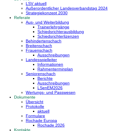
LSV aktuell
Außerordentlicher Landesverbandstag 2024
Strategiekonzept 2030
Referate
Aus- und Weiterbildung
Trainerlehrgänge
Schiedsrichterausbildung
Schiedsrichterlizenzen
Behindertenschach
Breitenschach
Frauenschach
Ausschreibungen
Landesspielleiter
Informationen
Rahmenterminplan
Seniorenschach
Berichte
Ausschreibungen
LSenEM2026
Wertungs- und Passwesen
Dokumente
Übersicht
Protokolle
aktuell
Formulare
Rochade Europa
Rochade 2026
Kontakte