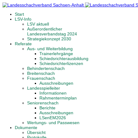
Start
LSV-Info
LSV aktuell
Außerordentlicher
Landesverbandstag 2024
Strategiekonzept 2030
Referate
Aus- und Weiterbildung
Trainerlehrgänge
Schiedsrichterausbildung
Schiedsrichterlizenzen
Behindertenschach
Breitenschach
Frauenschach
Ausschreibungen
Landesspielleiter
Informationen
Rahmenterminplan
Seniorenschach
Berichte
Ausschreibungen
LSenEM2026
Wertungs- und Passwesen
Dokumente
Übersicht
Protokolle