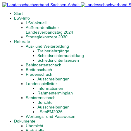
Start
LSV-Info
LSV aktuell
Außerordentlicher
Landesverbandstag 2024
Strategiekonzept 2030
Referate
Aus- und Weiterbildung
Trainerlehrgänge
Schiedsrichterausbildung
Schiedsrichterlizenzen
Behindertenschach
Breitenschach
Frauenschach
Ausschreibungen
Landesspielleiter
Informationen
Rahmenterminplan
Seniorenschach
Berichte
Ausschreibungen
LSenEM2026
Wertungs- und Passwesen
Dokumente
Übersicht
Protokolle