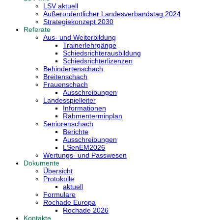
LSV aktuell
Außerordentlicher Landesverbandstag 2024
Strategiekonzept 2030
Referate
Aus- und Weiterbildung
Trainerlehrgänge
Schiedsrichterausbildung
Schiedsrichterlizenzen
Behindertenschach
Breitenschach
Frauenschach
Ausschreibungen
Landesspielleiter
Informationen
Rahmenterminplan
Seniorenschach
Berichte
Ausschreibungen
LSenEM2026
Wertungs- und Passwesen
Dokumente
Übersicht
Protokolle
aktuell
Formulare
Rochade Europa
Rochade 2026
Kontakte