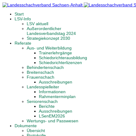
Start
LSV-Info
LSV aktuell
Außerordentlicher
Landesverbandstag 2024
Strategiekonzept 2030
Referate
Aus- und Weiterbildung
Trainerlehrgänge
Schiedsrichterausbildung
Schiedsrichterlizenzen
Behindertenschach
Breitenschach
Frauenschach
Ausschreibungen
Landesspielleiter
Informationen
Rahmenterminplan
Seniorenschach
Berichte
Ausschreibungen
LSenEM2026
Wertungs- und Passwesen
Dokumente
Übersicht
Protokolle