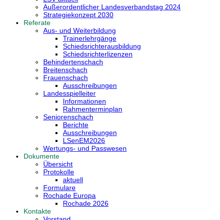
Außerordentlicher Landesverbandstag 2024
Strategiekonzept 2030
Referate
Aus- und Weiterbildung
Trainerlehrgänge
Schiedsrichterausbildung
Schiedsrichterlizenzen
Behindertenschach
Breitenschach
Frauenschach
Ausschreibungen
Landesspielleiter
Informationen
Rahmenterminplan
Seniorenschach
Berichte
Ausschreibungen
LSenEM2026
Wertungs- und Passwesen
Dokumente
Übersicht
Protokolle
aktuell
Formulare
Rochade Europa
Rochade 2026
Kontakte
Vorstand