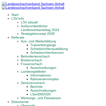
Start
LSV-Info
LSV aktuell
Außerordentlicher
Landesverbandstag 2024
Strategiekonzept 2030
Referate
Aus- und Weiterbildung
Trainerlehrgänge
Schiedsrichterausbildung
Schiedsrichterlizenzen
Behindertenschach
Breitenschach
Frauenschach
Ausschreibungen
Landesspielleiter
Informationen
Rahmenterminplan
Seniorenschach
Berichte
Ausschreibungen
LSenEM2026
Wertungs- und Passwesen
Dokumente
Übersicht