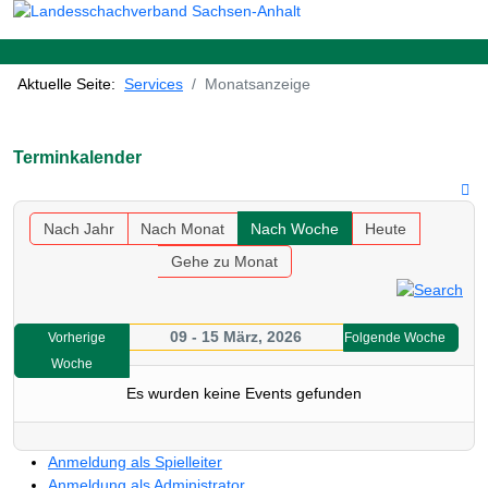
Aktuelle Seite:
Services
Monatsanzeige
Terminkalender
Nach Jahr
Nach Monat
Nach Woche
Heute
Gehe zu Monat
09 - 15 März, 2026
Vorherige
Folgende Woche
Woche
Es wurden keine Events gefunden
Anmeldung als Spielleiter
Anmeldung als Administrator