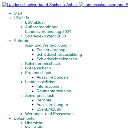
Start
LSV-Info
LSV aktuell
Außerordentlicher
Landesverbandstag 2024
Strategiekonzept 2030
Referate
Aus- und Weiterbildung
Trainerlehrgänge
Schiedsrichterausbildung
Schiedsrichterlizenzen
Behindertenschach
Breitenschach
Frauenschach
Ausschreibungen
Landesspielleiter
Informationen
Rahmenterminplan
Seniorenschach
Berichte
Ausschreibungen
LSenEM2026
Wertungs- und Passwesen
Dokumente
Übersicht
Protokolle