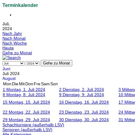
Terminkalender
Juli,
2024
Nach Jahr
Nach Monat
Nach Woche
Heute
Gehe zu Monat
Gehe zu Monat
Juni
Juli 2024
August
Mon
Die
Mit
Don
Fre
Sam
Son
1
Montag, 1. Juli 2024
2
Dienstag, 2. Juli 2024
3
Mittwo
8
Montag, 8. Juli 2024
9
Dienstag, 9. Juli 2024
10
Mittw
15
Montag, 15. Juli 2024
16
Dienstag, 16. Juli 2024
17
Mittw
22
Montag, 22. Juli 2024
23
Dienstag, 23. Juli 2024
24
Mittw
29
Montag, 29. Juli 2024
30
Dienstag, 30. Juli 2024
31
Mittw
Schachturniere (außerhalb LSV)
Senioren (außerhalb LSV)
Alle Kategorien ...