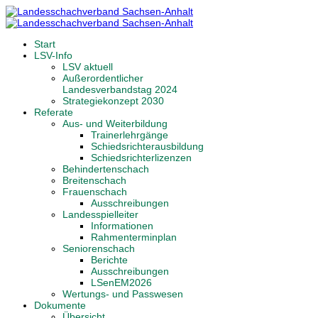
Start
LSV-Info
LSV aktuell
Außerordentlicher
Landesverbandstag 2024
Strategiekonzept 2030
Referate
Aus- und Weiterbildung
Trainerlehrgänge
Schiedsrichterausbildung
Schiedsrichterlizenzen
Behindertenschach
Breitenschach
Frauenschach
Ausschreibungen
Landesspielleiter
Informationen
Rahmenterminplan
Seniorenschach
Berichte
Ausschreibungen
LSenEM2026
Wertungs- und Passwesen
Dokumente
Übersicht