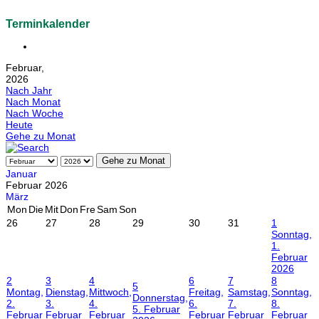
Terminkalender
Februar,
2026
Nach Jahr
Nach Monat
Nach Woche
Heute
Gehe zu Monat
Gehe zu Monat
Januar
Februar 2026
März
Mon
Die
Mit
Don
Fre
Sam
Son
26
27
28
29
30
31
1
Sonntag,
1.
Februar
2026
2
3
4
6
7
8
5
Montag,
Dienstag,
Mittwoch,
Freitag,
Samstag,
Sonntag,
Donnerstag,
2.
3.
4.
6.
7.
8.
5. Februar
Februar
Februar
Februar
Februar
Februar
Februar