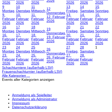
2026
2026
2026
2026
2026
2026
2026
9
10
11
13
14
15
12
Montag,
Dienstag,
Mittwoch,
Freitag,
Samstag,
Sonntag,
Donnerstag,
9.
10.
11.
13.
14.
15.
12. Februar
Februar
Februar
Februar
Februar
Februar
Februar
2026
2026
2026
2026
2026
2026
2026
16
17
18
20
21
22
19
Montag,
Dienstag,
Mittwoch,
Freitag,
Samstag,
Sonntag,
Donnerstag,
16.
17.
18.
20.
21.
22.
19. Februar
Februar
Februar
Februar
Februar
Februar
Februar
2026
2026
2026
2026
2026
2026
2026
23
24
25
27
28
1
26
Montag,
Dienstag,
Mittwoch,
Freitag,
Samstag,
Donnerstag,
23.
24.
25.
27.
28.
26. Februar
Februar
Februar
Februar
Februar
Februar
2026
2026
2026
2026
2026
2026
Schachturniere (außerhalb LSV)
Frauenschachturnier (außerhalb LSV)
Alle Kategorien ...
Events aller Kategorien anzeigen
Anmeldung als Spielleiter
Anmeldung als Administrator
Impressum
Datenschutzerklärung