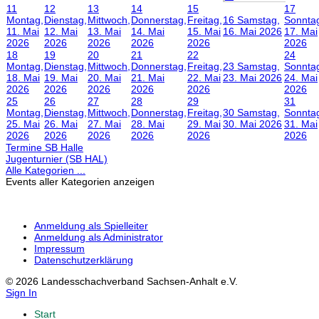
11
12
13
14
15
17
Montag,
Dienstag,
Mittwoch,
Donnerstag,
Freitag,
16
Samstag,
Sonnta
11. Mai
12. Mai
13. Mai
14. Mai
15. Mai
16. Mai 2026
17. Mai
2026
2026
2026
2026
2026
2026
18
19
20
21
22
24
Montag,
Dienstag,
Mittwoch,
Donnerstag,
Freitag,
23
Samstag,
Sonnta
18. Mai
19. Mai
20. Mai
21. Mai
22. Mai
23. Mai 2026
24. Mai
2026
2026
2026
2026
2026
2026
25
26
27
28
29
31
Montag,
Dienstag,
Mittwoch,
Donnerstag,
Freitag,
30
Samstag,
Sonnta
25. Mai
26. Mai
27. Mai
28. Mai
29. Mai
30. Mai 2026
31. Mai
2026
2026
2026
2026
2026
2026
Termine SB Halle
Jugenturnier (SB HAL)
Alle Kategorien ...
Events aller Kategorien anzeigen
Anmeldung als Spielleiter
Anmeldung als Administrator
Impressum
Datenschutzerklärung
© 2026 Landesschachverband Sachsen-Anhalt e.V.
Sign In
Start