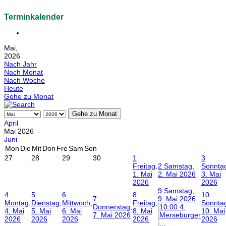
Terminkalender
Mai,
2026
Nach Jahr
Nach Monat
Nach Woche
Heute
Gehe zu Monat
Gehe zu Monat
April
Mai 2026
Juni
Mon
Die
Mit
Don
Fre
Sam
Son
27
28
29
30
1
3
Freitag,
2
Samstag,
Sonnta
1. Mai
2. Mai 2026
3. Mai
2026
2026
9
Samstag,
4
5
6
8
10
7
9. Mai 2026
Montag,
Dienstag,
Mittwoch,
Freitag,
Sonnta
Donnerstag,
10:00 4.
4. Mai
5. Mai
6. Mai
8. Mai
10. Mai
7. Mai 2026
Merseburger
2026
2026
2026
2026
2026
...