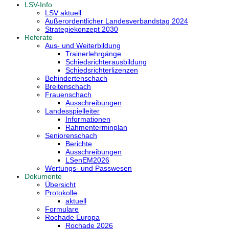
LSV-Info
LSV aktuell
Außerordentlicher Landesverbandstag 2024
Strategiekonzept 2030
Referate
Aus- und Weiterbildung
Trainerlehrgänge
Schiedsrichterausbildung
Schiedsrichterlizenzen
Behindertenschach
Breitenschach
Frauenschach
Ausschreibungen
Landesspielleiter
Informationen
Rahmenterminplan
Seniorenschach
Berichte
Ausschreibungen
LSenEM2026
Wertungs- und Passwesen
Dokumente
Übersicht
Protokolle
aktuell
Formulare
Rochade Europa
Rochade 2026