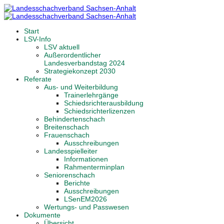
Start
LSV-Info
LSV aktuell
Außerordentlicher
Landesverbandstag 2024
Strategiekonzept 2030
Referate
Aus- und Weiterbildung
Trainerlehrgänge
Schiedsrichterausbildung
Schiedsrichterlizenzen
Behindertenschach
Breitenschach
Frauenschach
Ausschreibungen
Landesspielleiter
Informationen
Rahmenterminplan
Seniorenschach
Berichte
Ausschreibungen
LSenEM2026
Wertungs- und Passwesen
Dokumente
Übersicht