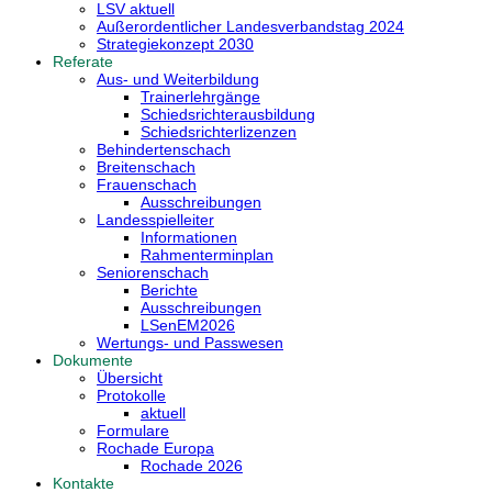
LSV aktuell
Außerordentlicher Landesverbandstag 2024
Strategiekonzept 2030
Referate
Aus- und Weiterbildung
Trainerlehrgänge
Schiedsrichterausbildung
Schiedsrichterlizenzen
Behindertenschach
Breitenschach
Frauenschach
Ausschreibungen
Landesspielleiter
Informationen
Rahmenterminplan
Seniorenschach
Berichte
Ausschreibungen
LSenEM2026
Wertungs- und Passwesen
Dokumente
Übersicht
Protokolle
aktuell
Formulare
Rochade Europa
Rochade 2026
Kontakte