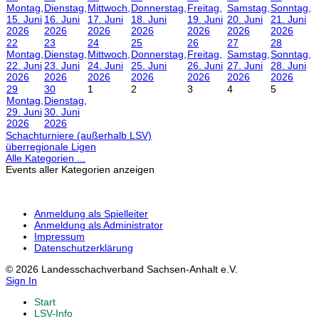
Montag,
Dienstag,
Mittwoch,
Donnerstag,
Freitag,
Samstag,
Sonntag,
15. Juni
16. Juni
17. Juni
18. Juni
19. Juni
20. Juni
21. Juni
2026
2026
2026
2026
2026
2026
2026
22
23
24
25
26
27
28
Montag,
Dienstag,
Mittwoch,
Donnerstag,
Freitag,
Samstag,
Sonntag,
22. Juni
23. Juni
24. Juni
25. Juni
26. Juni
27. Juni
28. Juni
2026
2026
2026
2026
2026
2026
2026
29
30
1
2
3
4
5
Montag,
Dienstag,
29. Juni
30. Juni
2026
2026
Schachturniere (außerhalb LSV)
überregionale Ligen
Alle Kategorien ...
Events aller Kategorien anzeigen
Anmeldung als Spielleiter
Anmeldung als Administrator
Impressum
Datenschutzerklärung
© 2026 Landesschachverband Sachsen-Anhalt e.V.
Sign In
Start
LSV-Info