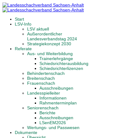
Start
LSV-Info
LSV aktuell
Außerordentlicher
Landesverbandstag 2024
Strategiekonzept 2030
Referate
Aus- und Weiterbildung
Trainerlehrgänge
Schiedsrichterausbildung
Schiedsrichterlizenzen
Behindertenschach
Breitenschach
Frauenschach
Ausschreibungen
Landesspielleiter
Informationen
Rahmenterminplan
Seniorenschach
Berichte
Ausschreibungen
LSenEM2026
Wertungs- und Passwesen
Dokumente
Übersicht