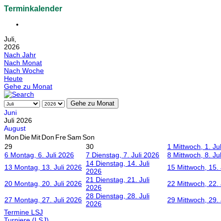
Terminkalender
Juli,
2026
Nach Jahr
Nach Monat
Nach Woche
Heute
Gehe zu Monat
Gehe zu Monat
Juni
Juli 2026
August
Mon
Die
Mit
Don
Fre
Sam
Son
29
30
1
Mittwoch, 1. Ju
6
Montag, 6. Juli 2026
7
Dienstag, 7. Juli 2026
8
Mittwoch, 8. Ju
14
Dienstag, 14. Juli
13
Montag, 13. Juli 2026
15
Mittwoch, 15. 
2026
21
Dienstag, 21. Juli
20
Montag, 20. Juli 2026
22
Mittwoch, 22. 
2026
28
Dienstag, 28. Juli
27
Montag, 27. Juli 2026
29
Mittwoch, 29. 
2026
Termine LSJ
Turniere (LSJ)