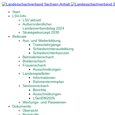
Start
LSV-Info
LSV aktuell
Außerordentlicher
Landesverbandstag 2024
Strategiekonzept 2030
Referate
Aus- und Weiterbildung
Trainerlehrgänge
Schiedsrichterausbildung
Schiedsrichterlizenzen
Behindertenschach
Breitenschach
Frauenschach
Ausschreibungen
Landesspielleiter
Informationen
Rahmenterminplan
Seniorenschach
Berichte
Ausschreibungen
LSenEM2026
Wertungs- und Passwesen
Dokumente
Übersicht
Protokolle