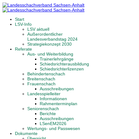
Start
LSV-Info
LSV aktuell
Außerordentlicher
Landesverbandstag 2024
Strategiekonzept 2030
Referate
Aus- und Weiterbildung
Trainerlehrgänge
Schiedsrichterausbildung
Schiedsrichterlizenzen
Behindertenschach
Breitenschach
Frauenschach
Ausschreibungen
Landesspielleiter
Informationen
Rahmenterminplan
Seniorenschach
Berichte
Ausschreibungen
LSenEM2026
Wertungs- und Passwesen
Dokumente
Übersicht