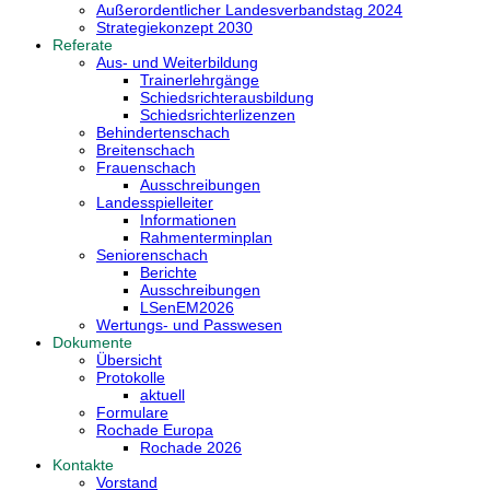
Außerordentlicher Landesverbandstag 2024
Strategiekonzept 2030
Referate
Aus- und Weiterbildung
Trainerlehrgänge
Schiedsrichterausbildung
Schiedsrichterlizenzen
Behindertenschach
Breitenschach
Frauenschach
Ausschreibungen
Landesspielleiter
Informationen
Rahmenterminplan
Seniorenschach
Berichte
Ausschreibungen
LSenEM2026
Wertungs- und Passwesen
Dokumente
Übersicht
Protokolle
aktuell
Formulare
Rochade Europa
Rochade 2026
Kontakte
Vorstand