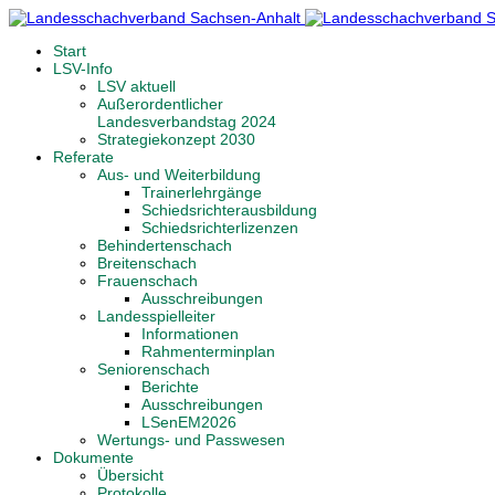
Start
LSV-Info
LSV aktuell
Außerordentlicher
Landesverbandstag 2024
Strategiekonzept 2030
Referate
Aus- und Weiterbildung
Trainerlehrgänge
Schiedsrichterausbildung
Schiedsrichterlizenzen
Behindertenschach
Breitenschach
Frauenschach
Ausschreibungen
Landesspielleiter
Informationen
Rahmenterminplan
Seniorenschach
Berichte
Ausschreibungen
LSenEM2026
Wertungs- und Passwesen
Dokumente
Übersicht
Protokolle