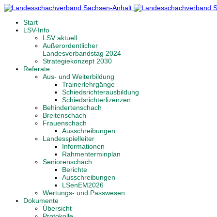
Start
LSV-Info
LSV aktuell
Außerordentlicher
Landesverbandstag 2024
Strategiekonzept 2030
Referate
Aus- und Weiterbildung
Trainerlehrgänge
Schiedsrichterausbildung
Schiedsrichterlizenzen
Behindertenschach
Breitenschach
Frauenschach
Ausschreibungen
Landesspielleiter
Informationen
Rahmenterminplan
Seniorenschach
Berichte
Ausschreibungen
LSenEM2026
Wertungs- und Passwesen
Dokumente
Übersicht
Protokolle