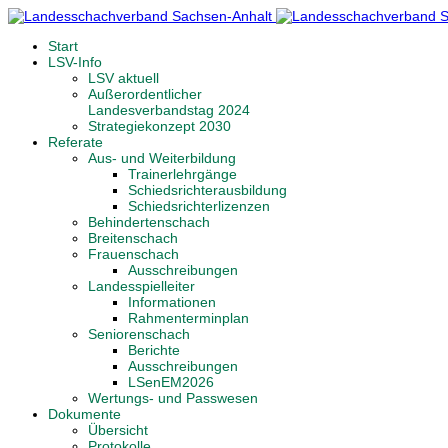
Start
LSV-Info
LSV aktuell
Außerordentlicher
Landesverbandstag 2024
Strategiekonzept 2030
Referate
Aus- und Weiterbildung
Trainerlehrgänge
Schiedsrichterausbildung
Schiedsrichterlizenzen
Behindertenschach
Breitenschach
Frauenschach
Ausschreibungen
Landesspielleiter
Informationen
Rahmenterminplan
Seniorenschach
Berichte
Ausschreibungen
LSenEM2026
Wertungs- und Passwesen
Dokumente
Übersicht
Protokolle