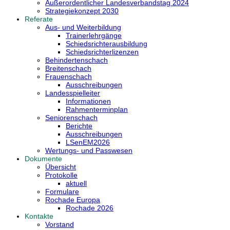
Außerordentlicher Landesverbandstag 2024
Strategiekonzept 2030
Referate
Aus- und Weiterbildung
Trainerlehrgänge
Schiedsrichterausbildung
Schiedsrichterlizenzen
Behindertenschach
Breitenschach
Frauenschach
Ausschreibungen
Landesspielleiter
Informationen
Rahmenterminplan
Seniorenschach
Berichte
Ausschreibungen
LSenEM2026
Wertungs- und Passwesen
Dokumente
Übersicht
Protokolle
aktuell
Formulare
Rochade Europa
Rochade 2026
Kontakte
Vorstand