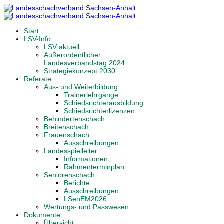
Start
LSV-Info
LSV aktuell
Außerordentlicher
Landesverbandstag 2024
Strategiekonzept 2030
Referate
Aus- und Weiterbildung
Trainerlehrgänge
Schiedsrichterausbildung
Schiedsrichterlizenzen
Behindertenschach
Breitenschach
Frauenschach
Ausschreibungen
Landesspielleiter
Informationen
Rahmenterminplan
Seniorenschach
Berichte
Ausschreibungen
LSenEM2026
Wertungs- und Passwesen
Dokumente
Übersicht