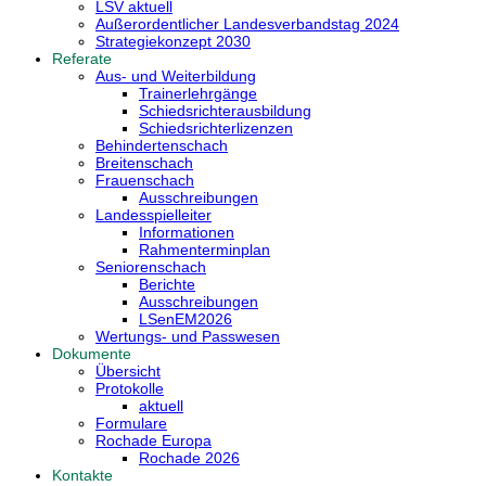
LSV aktuell
Außerordentlicher Landesverbandstag 2024
Strategiekonzept 2030
Referate
Aus- und Weiterbildung
Trainerlehrgänge
Schiedsrichterausbildung
Schiedsrichterlizenzen
Behindertenschach
Breitenschach
Frauenschach
Ausschreibungen
Landesspielleiter
Informationen
Rahmenterminplan
Seniorenschach
Berichte
Ausschreibungen
LSenEM2026
Wertungs- und Passwesen
Dokumente
Übersicht
Protokolle
aktuell
Formulare
Rochade Europa
Rochade 2026
Kontakte