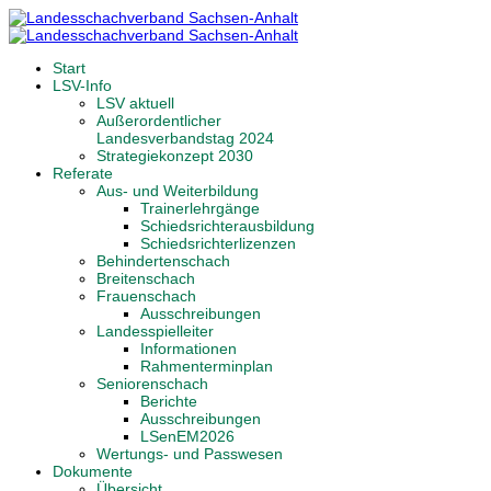
Start
LSV-Info
LSV aktuell
Außerordentlicher
Landesverbandstag 2024
Strategiekonzept 2030
Referate
Aus- und Weiterbildung
Trainerlehrgänge
Schiedsrichterausbildung
Schiedsrichterlizenzen
Behindertenschach
Breitenschach
Frauenschach
Ausschreibungen
Landesspielleiter
Informationen
Rahmenterminplan
Seniorenschach
Berichte
Ausschreibungen
LSenEM2026
Wertungs- und Passwesen
Dokumente
Übersicht