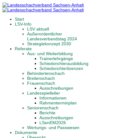
Start
LSV-Info
LSV aktuell
Außerordentlicher
Landesverbandstag 2024
Strategiekonzept 2030
Referate
Aus- und Weiterbildung
Trainerlehrgänge
Schiedsrichterausbildung
Schiedsrichterlizenzen
Behindertenschach
Breitenschach
Frauenschach
Ausschreibungen
Landesspielleiter
Informationen
Rahmenterminplan
Seniorenschach
Berichte
Ausschreibungen
LSenEM2026
Wertungs- und Passwesen
Dokumente
Übersicht