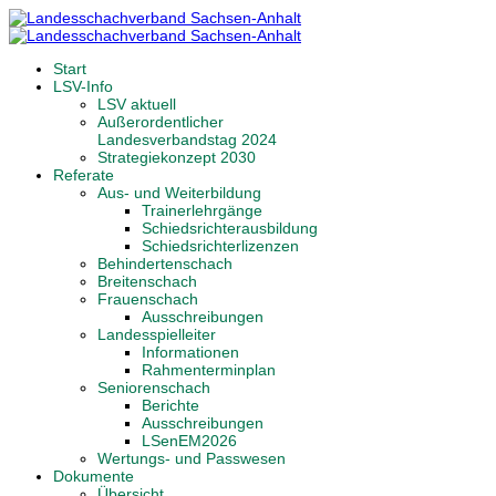
Start
LSV-Info
LSV aktuell
Außerordentlicher
Landesverbandstag 2024
Strategiekonzept 2030
Referate
Aus- und Weiterbildung
Trainerlehrgänge
Schiedsrichterausbildung
Schiedsrichterlizenzen
Behindertenschach
Breitenschach
Frauenschach
Ausschreibungen
Landesspielleiter
Informationen
Rahmenterminplan
Seniorenschach
Berichte
Ausschreibungen
LSenEM2026
Wertungs- und Passwesen
Dokumente
Übersicht