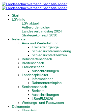
Start
LSV-Info
LSV aktuell
Außerordentlicher
Landesverbandstag 2024
Strategiekonzept 2030
Referate
Aus- und Weiterbildung
Trainerlehrgänge
Schiedsrichterausbildung
Schiedsrichterlizenzen
Behindertenschach
Breitenschach
Frauenschach
Ausschreibungen
Landesspielleiter
Informationen
Rahmenterminplan
Seniorenschach
Berichte
Ausschreibungen
LSenEM2026
Wertungs- und Passwesen
Dokumente
Übersicht