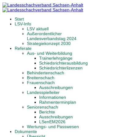
Start
LSV-Info
LSV aktuell
Außerordentlicher
Landesverbandstag 2024
Strategiekonzept 2030
Referate
Aus- und Weiterbildung
Trainerlehrgänge
Schiedsrichterausbildung
Schiedsrichterlizenzen
Behindertenschach
Breitenschach
Frauenschach
Ausschreibungen
Landesspielleiter
Informationen
Rahmenterminplan
Seniorenschach
Berichte
Ausschreibungen
LSenEM2026
Wertungs- und Passwesen
Dokumente
Übersicht