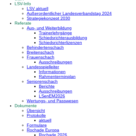
LSV-Info
LSV aktuell
Außerordentlicher Landesverbandstag 2024
Strategiekonzept 2030
Referate
Aus- und Weiterbildung
Trainerlehrgänge
Schiedsrichterausbildung
Schiedsrichterlizenzen
Behindertenschach
Breitenschach
Frauenschach
Ausschreibungen
Landesspielleiter
Informationen
Rahmenterminplan
Seniorenschach
Berichte
Ausschreibungen
LSenEM2026
Wertungs- und Passwesen
Dokumente
Übersicht
Protokolle
aktuell
Formulare
Rochade Europa
Rochade 2026