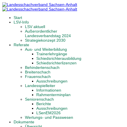
Start
LSV-Info
LSV aktuell
Außerordentlicher
Landesverbandstag 2024
Strategiekonzept 2030
Referate
Aus- und Weiterbildung
Trainerlehrgänge
Schiedsrichterausbildung
Schiedsrichterlizenzen
Behindertenschach
Breitenschach
Frauenschach
Ausschreibungen
Landesspielleiter
Informationen
Rahmenterminplan
Seniorenschach
Berichte
Ausschreibungen
LSenEM2026
Wertungs- und Passwesen
Dokumente
Übersicht