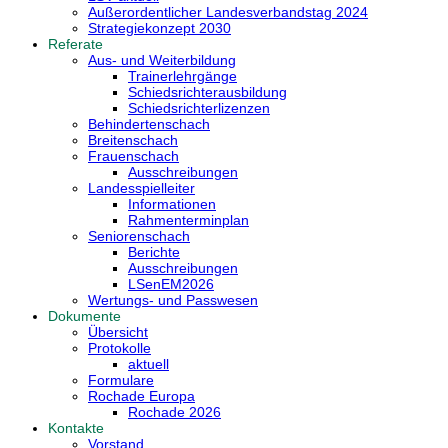
Außerordentlicher Landesverbandstag 2024
Strategiekonzept 2030
Referate
Aus- und Weiterbildung
Trainerlehrgänge
Schiedsrichterausbildung
Schiedsrichterlizenzen
Behindertenschach
Breitenschach
Frauenschach
Ausschreibungen
Landesspielleiter
Informationen
Rahmenterminplan
Seniorenschach
Berichte
Ausschreibungen
LSenEM2026
Wertungs- und Passwesen
Dokumente
Übersicht
Protokolle
aktuell
Formulare
Rochade Europa
Rochade 2026
Kontakte
Vorstand