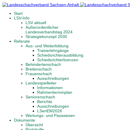
Start
LSV-Info
LSV aktuell
Außerordentlicher
Landesverbandstag 2024
Strategiekonzept 2030
Referate
Aus- und Weiterbildung
Trainerlehrgänge
Schiedsrichterausbildung
Schiedsrichterlizenzen
Behindertenschach
Breitenschach
Frauenschach
Ausschreibungen
Landesspielleiter
Informationen
Rahmenterminplan
Seniorenschach
Berichte
Ausschreibungen
LSenEM2026
Wertungs- und Passwesen
Dokumente
Übersicht
Protokolle