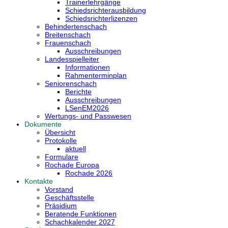
Trainerlehrgänge
Schiedsrichterausbildung
Schiedsrichterlizenzen
Behindertenschach
Breitenschach
Frauenschach
Ausschreibungen
Landesspielleiter
Informationen
Rahmenterminplan
Seniorenschach
Berichte
Ausschreibungen
LSenEM2026
Wertungs- und Passwesen
Dokumente
Übersicht
Protokolle
aktuell
Formulare
Rochade Europa
Rochade 2026
Kontakte
Vorstand
Geschäftsstelle
Präsidium
Beratende Funktionen
Schachkalender 2027