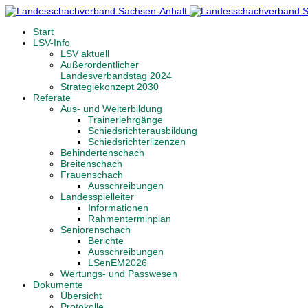
Start
LSV-Info
LSV aktuell
Außerordentlicher
Landesverbandstag 2024
Strategiekonzept 2030
Referate
Aus- und Weiterbildung
Trainerlehrgänge
Schiedsrichterausbildung
Schiedsrichterlizenzen
Behindertenschach
Breitenschach
Frauenschach
Ausschreibungen
Landesspielleiter
Informationen
Rahmenterminplan
Seniorenschach
Berichte
Ausschreibungen
LSenEM2026
Wertungs- und Passwesen
Dokumente
Übersicht
Protokolle