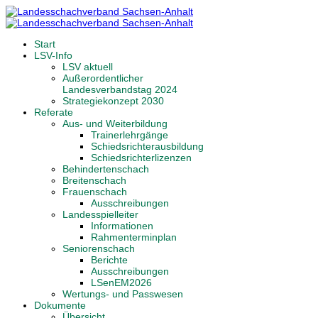
Start
LSV-Info
LSV aktuell
Außerordentlicher
Landesverbandstag 2024
Strategiekonzept 2030
Referate
Aus- und Weiterbildung
Trainerlehrgänge
Schiedsrichterausbildung
Schiedsrichterlizenzen
Behindertenschach
Breitenschach
Frauenschach
Ausschreibungen
Landesspielleiter
Informationen
Rahmenterminplan
Seniorenschach
Berichte
Ausschreibungen
LSenEM2026
Wertungs- und Passwesen
Dokumente
Übersicht