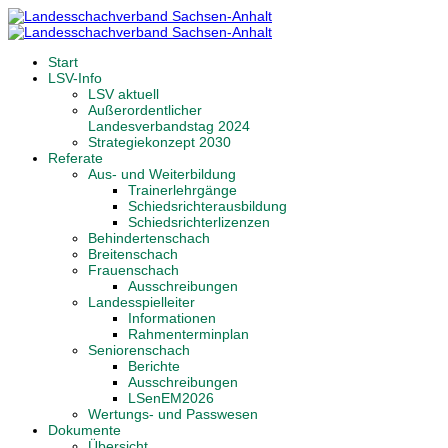
Start
LSV-Info
LSV aktuell
Außerordentlicher
Landesverbandstag 2024
Strategiekonzept 2030
Referate
Aus- und Weiterbildung
Trainerlehrgänge
Schiedsrichterausbildung
Schiedsrichterlizenzen
Behindertenschach
Breitenschach
Frauenschach
Ausschreibungen
Landesspielleiter
Informationen
Rahmenterminplan
Seniorenschach
Berichte
Ausschreibungen
LSenEM2026
Wertungs- und Passwesen
Dokumente
Übersicht