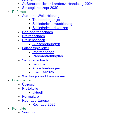
Außerordentlicher Landesverbandstag 2024
Strategiekonzept 2030
Referate
Aus- und Weiterbildung
Trainerlehrgänge
Schiedsrichterausbildung
Schiedsrichterlizenzen
Behindertenschach
Breitenschach
Frauenschach
Ausschreibungen
Landesspielleiter
Informationen
Rahmenterminplan
Seniorenschach
Berichte
Ausschreibungen
LSenEM2026
Wertungs- und Passwesen
Dokumente
Übersicht
Protokolle
aktuell
Formulare
Rochade Europa
Rochade 2026
Kontakte
Vorstand