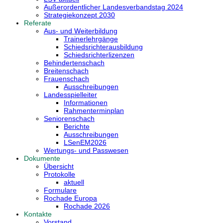
Außerordentlicher Landesverbandstag 2024
Strategiekonzept 2030
Referate
Aus- und Weiterbildung
Trainerlehrgänge
Schiedsrichterausbildung
Schiedsrichterlizenzen
Behindertenschach
Breitenschach
Frauenschach
Ausschreibungen
Landesspielleiter
Informationen
Rahmenterminplan
Seniorenschach
Berichte
Ausschreibungen
LSenEM2026
Wertungs- und Passwesen
Dokumente
Übersicht
Protokolle
aktuell
Formulare
Rochade Europa
Rochade 2026
Kontakte
Vorstand