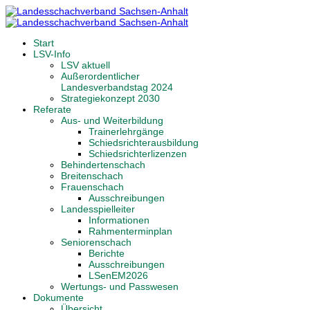
Start
LSV-Info
LSV aktuell
Außerordentlicher
Landesverbandstag 2024
Strategiekonzept 2030
Referate
Aus- und Weiterbildung
Trainerlehrgänge
Schiedsrichterausbildung
Schiedsrichterlizenzen
Behindertenschach
Breitenschach
Frauenschach
Ausschreibungen
Landesspielleiter
Informationen
Rahmenterminplan
Seniorenschach
Berichte
Ausschreibungen
LSenEM2026
Wertungs- und Passwesen
Dokumente
Übersicht