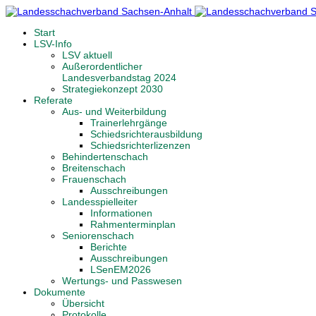
Start
LSV-Info
LSV aktuell
Außerordentlicher
Landesverbandstag 2024
Strategiekonzept 2030
Referate
Aus- und Weiterbildung
Trainerlehrgänge
Schiedsrichterausbildung
Schiedsrichterlizenzen
Behindertenschach
Breitenschach
Frauenschach
Ausschreibungen
Landesspielleiter
Informationen
Rahmenterminplan
Seniorenschach
Berichte
Ausschreibungen
LSenEM2026
Wertungs- und Passwesen
Dokumente
Übersicht
Protokolle