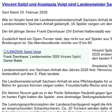
Vincent Spitzl und Anastasia Voigt sind Landesmeister S
Gert Kleint
19. Februar 2026
Wie im Vorjahr fand die Landeseinzelmeisterschaft Sachsen-Anhalt 
Landesmeisters Sachsen-Anhalt gekämpft. 16 Spieler rangen um den T
Der 64-jährige Senior Frank Dannhauer (SV Einheit Halberstadt) war
Zusätzlich fand ein Open-Turnier statt, das nicht nur auf Spieler au
Breitensport ist. Die Altersbandbreite reichte von 8 bis 80.
Vinzent Spi
2026 erobern
Frank Dannhauer, Landesmeister 2026 Vinzent Spitzl,
den besten 
Daniel Malek
Anastasia Vo
Landesmeisterin von Sachsen-Anhalt des Jahres 2026 fest. Hervorzuh
letztendlich auf dem 5. Platz landete.
Die Landesmeisterschaft Sachsen-Anhalt ist eine Pflichtaufgabe für 
Böhm ihr ganzes Können zeigen sollen. Freundschafts-Remis sind verb
Ein kleines Novum gab es in der Partie Sebastian Haubold gegen Igor 
im harten Fight hatten die Spieler eine dreimalige Stellungswiederhol
Die Leistungssportkonzeption der Landesschachjugend regelt die Arb
an anspruchsvollen Schachturnieren. Ca. 10 Turniere werden dafür d