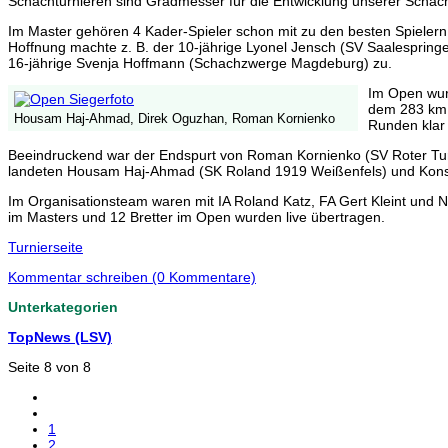
Schachturnieren sind Gradmesser für die Entwicklung unserer Schach
Im Master gehören 4 Kader-Spieler schon mit zu den besten Spielern 
Hoffnung machte z. B. der 10-jährige Lyonel Jensch (SV Saalespringe
16-jährige Svenja Hoffmann (Schachzwerge Magdeburg) zu.
Im Open wur
dem 283 km 
Housam Haj-Ahmad, Direk Oguzhan, Roman Kornienko
Runden klar 
Beeindruckend war der Endspurt von Roman Kornienko (SV Roter Turm
landeten Housam Haj-Ahmad (SK Roland 1919 Weißenfels) und Konstan
Im Organisationsteam waren mit IA Roland Katz, FA Gert Kleint und NA
im Masters und 12 Bretter im Open wurden live übertragen.
Turnierseite
Kommentar schreiben (0 Kommentare)
Unterkategorien
TopNews (LSV)
Seite 8 von 8
1
2