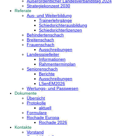
Außerordentlicher Landesverbandstag 2024
Strategiekonzept 2030
Referate
Aus- und Weiterbildung
Trainerlehrgänge
Schiedsrichterausbildung
Schiedsrichterlizenzen
Behindertenschach
Breitenschach
Frauenschach
Ausschreibungen
Landesspielleiter
Informationen
Rahmenterminplan
Seniorenschach
Berichte
Ausschreibungen
LSenEM2026
Wertungs- und Passwesen
Dokumente
Übersicht
Protokolle
aktuell
Formulare
Rochade Europa
Rochade 2026
Kontakte
Vorstand