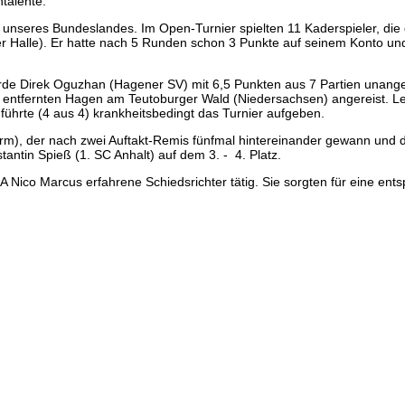
talente.
unseres Bundeslandes. Im Open-Turnier spielten 11 Kaderspieler, die d
r Halle). Er hatte nach 5 Runden schon 3 Punkte auf seinem Konto und 
de Direk Oguzhan (Hagener SV) mit 6,5 Punkten aus 7 Partien unang
entfernten Hagen am Teutoburger Wald (Niedersachsen) angereist. Le
führte (4 aus 4) krankheitsbedingt das Turnier aufgeben.
), der nach zwei Auftakt-Remis fünfmal hintereinander gewann und dam
tin Spieß (1. SC Anhalt) auf dem 3. - 4. Platz.
 Nico Marcus erfahrene Schiedsrichter tätig. Sie sorgten für eine ents