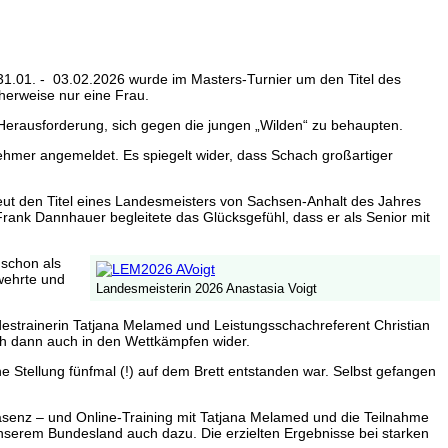
1.01. - 03.02.2026 wurde im Masters-Turnier um den Titel des
cherweise nur eine Frau.
 Herausforderung, sich gegen die jungen „Wilden“ zu behaupten.
lnehmer angemeldet. Es spiegelt wider, dass Schach großartiger
ut den Titel eines Landesmeisters von Sachsen-Anhalt des Jahres
rank Dannhauer begleitete das Glücksgefühl, dass er als Senior mit
 schon als
wehrte und
Landesmeisterin 2026 Anastasia Voigt
ndestrainerin Tatjana Melamed und Leistungsschachreferent Christian
ich dann auch in den Wettkämpfen wider.
e Stellung fünfmal (!) auf dem Brett entstanden war. Selbst gefangen
räsenz – und Online-Training mit Tatjana Melamed und die Teilnahme
nserem Bundesland auch dazu. Die erzielten Ergebnisse bei starken