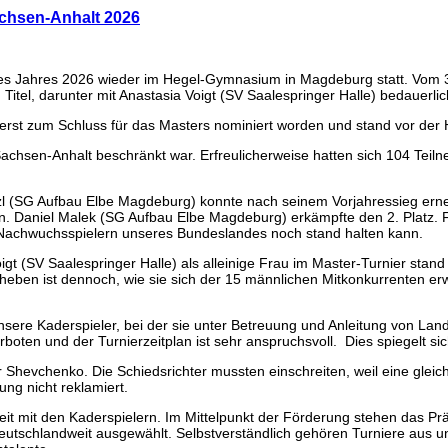
achsen-Anhalt 2026
des Jahres 2026 wieder im Hegel-Gymnasium in Magdeburg statt. Vom 3
itel, darunter mit Anastasia Voigt (SV Saalespringer Halle) bedauerli
 erst zum Schluss für das Masters nominiert worden und stand vor der
s Sachsen-Anhalt beschränkt war. Erfreulicherweise hatten sich 104 Tei
tzl (SG Aufbau Elbe Magdeburg) konnte nach seinem Vorjahressieg erne
. Daniel Malek (SG Aufbau Elbe Magdeburg) erkämpfte den 2. Platz. F
Nachwuchsspielern unseres Bundeslandes noch stand halten kann.
igt (SV Saalespringer Halle) als alleinige Frau im Master-Turnier stand
eben ist dennoch, wie sie sich der 15 männlichen Mitkonkurrenten er
unsere Kaderspieler, bei der sie unter Betreuung und Anleitung von La
oten und der Turnierzeitplan ist sehr anspruchsvoll. Dies spiegelt s
Shevchenko. Die Schiedsrichter mussten einschreiten, weil eine gleich
ung nicht reklamiert.
eit mit den Kaderspielern. Im Mittelpunkt der Förderung stehen das P
eutschlandweit ausgewählt. Selbstverständlich gehören Turniere aus u