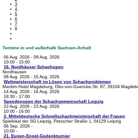
3
4
5
6
7
8
Termine in und außerhalb Sachsen-Anhalt
06 Aug. 2026
-
09 Aug. 2026
10:00
-
15:00
16. Nordhäuser Schachopen
Nordhausen
08 Aug. 2026
-
15 Aug. 2026
Weltmeisterschaft im Lösen von Schachproblemen
Maritim-Hotel Magdeburg, Otto-von-Guericke-Str. 87, 39104 Magdeb
14 Aug. 2026
-
16 Aug. 2026
18:30
-
17:00
Spendenopen der Schachgemeinschaft Leipzig
22 Aug. 2026
-
23 Aug. 2026
10:00
-
16:00
2. Mitteldeutsche Schnellschachmeisterschaft der Frauen
Spiellokal der SG Leipzig, Petzscher Straße 1, 04129 Leipzig
06 Sep. 2026
-
10:00
-
21. Eugen-Engel-Gedenkturnier