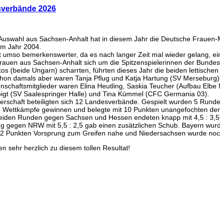
sverbände 2026
Auswahl aus Sachsen-Anhalt hat in diesem Jahr die Deutsche Frauen
im Jahr 2004.
st umso bemerkenswerter, da es nach langer Zeit mal wieder gelang, 
Frauen aus Sachsen-Anhalt sich um die Spitzenspielerinnen der Bunde
kos (beide Ungarn) scharrten, führten dieses Jahr die beiden lettisc
hon damals aber waren Tanja Pflug und Katja Hartung (SV Merseburg) 
schaftsmitglieder waren Elina Heutling, Saskia Teucher (Aufbau Elbe
oigt (SV Saalespringer Halle) und Tina Kümmel (CFC Germania 03).
terschaft beteiligten sich 12 Landesverbände. Gespielt wurden 5 Rund
5 Wettkämpfe gewinnen und belegte mit 10 Punkten unangefochten den 
beiden Runden gegen Sachsen und Hessen endeten knapp mit 4,5 : 3,5
eg gegen NRW mit 5,5 : 2,5 gab einen zusätzlichen Schub. Bayern wurd
t 2 Punkten Vorsprung zum Greifen nahe und Niedersachsen wurde noch
ren sehr herzlich zu diesem tollen Resultat!