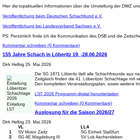
Hier die topaktuellen Informationen über die Umstellung der DWZ u
Veröffentlichung beim Deutschen Schachbund e.V.
Veröffentlichung bei Landesverband Sachsen e.V.
PS: Persönlich finde ich die Kommunikation des DSB und die Zeitschi
Kommentar schreiben (0 Kommentare)
155 Jahre Schach in Löberitz 19. -28.06.2026
Dirk Helbig
25. Mai 2026
Die SG 1871 Löberitz lädt alle Schachfreunde aus nah
Zeitgleich finden die 41. Löberitzer Schachtage mit 
Den kompletten Veranstaltungsplan, sowie weitere In
LST 2026 Programm-digital herunterladen
Kommentar schreiben (0 Kommentare)
Einladung
LST
Auslosung für die Saison 2026/27
Dirk Helbig
23. Mai 2026
VL
LLA
1
SV Motor Zeitz
SG Einheit Staßfurt
2
SG AE Magdeburg III
SV Lok Aschersleben