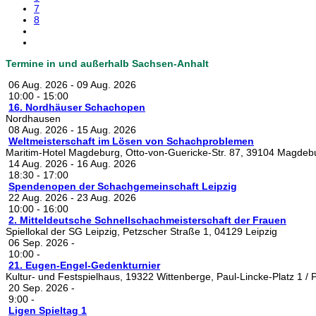
7
8
Termine in und außerhalb Sachsen-Anhalt
06 Aug. 2026
-
09 Aug. 2026
10:00
-
15:00
16. Nordhäuser Schachopen
Nordhausen
08 Aug. 2026
-
15 Aug. 2026
Weltmeisterschaft im Lösen von Schachproblemen
Maritim-Hotel Magdeburg, Otto-von-Guericke-Str. 87, 39104 Magdeb
14 Aug. 2026
-
16 Aug. 2026
18:30
-
17:00
Spendenopen der Schachgemeinschaft Leipzig
22 Aug. 2026
-
23 Aug. 2026
10:00
-
16:00
2. Mitteldeutsche Schnellschachmeisterschaft der Frauen
Spiellokal der SG Leipzig, Petzscher Straße 1, 04129 Leipzig
06 Sep. 2026
-
10:00
-
21. Eugen-Engel-Gedenkturnier
Kultur- und Festspielhaus, 19322 Wittenberge, Paul-Lincke-Platz 1 / Pa
20 Sep. 2026
-
9:00
-
Ligen Spieltag 1