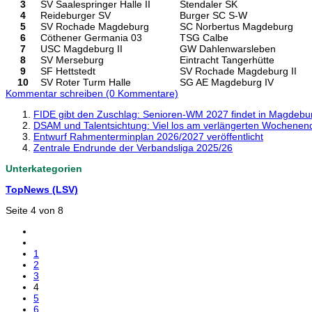
3
SV Saalespringer Halle II
Stendaler SK
4
Reideburger SV
Burger SC S-W
5
SV Rochade Magdeburg
SC Norbertus Magdeburg
6
Cöthener Germania 03
TSG Calbe
7
USC Magdeburg II
GW Dahlenwarsleben
8
SV Merseburg
Eintracht Tangerhütte
9
SF Hettstedt
SV Rochade Magdeburg II
10
SV Roter Turm Halle
SG AE Magdeburg IV
Kommentar schreiben (0 Kommentare)
FIDE gibt den Zuschlag: Senioren-WM 2027 findet in Magdeburg
DSAM und Talentsichtung: Viel los am verlängerten Wochenen
Entwurf Rahmenterminplan 2026/2027 veröffentlicht
Zentrale Endrunde der Verbandsliga 2025/26
Unterkategorien
TopNews (LSV)
Seite 4 von 8
1
2
3
4
5
6