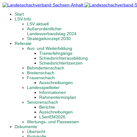
Start
LSV-Info
LSV aktuell
Außerordentlicher
Landesverbandstag 2024
Strategiekonzept 2030
Referate
Aus- und Weiterbildung
Trainerlehrgänge
Schiedsrichterausbildung
Schiedsrichterlizenzen
Behindertenschach
Breitenschach
Frauenschach
Ausschreibungen
Landesspielleiter
Informationen
Rahmenterminplan
Seniorenschach
Berichte
Ausschreibungen
LSenEM2026
Wertungs- und Passwesen
Dokumente
Übersicht
Protokolle