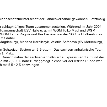
-Mannschaftsmeisterschaft der Landesverbände gewonnen. Letztmalig
ein schlagkräftiges Team zusammenzustellen. Während im Jahr 2004
sligamannschaft USV Halle u. a. mit WGM Ildiko Madl und WGM
hen WGM Laura Rogule und Ilze Berzina von der SG 1871 Löberitz das
mit dabei!
 Magdeburg), Mariana Korniichyk, Valeriia Safonova (SV Merseburg),
en Schweizer System an 8 Brettern. Das sachsen-anhaltinische Team
1. Platz.
. Danach nahm der sachsen-anhaltinische Express Fahrt auf und der
e mit 7,5 : 0,5 nahezu weggefegt. Schon vor der letzten Runde war
 mit 5,5 : 2,5 bezwungen.