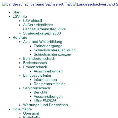
Start
LSV-Info
LSV aktuell
Außerordentlicher
Landesverbandstag 2024
Strategiekonzept 2030
Referate
Aus- und Weiterbildung
Trainerlehrgänge
Schiedsrichterausbildung
Schiedsrichterlizenzen
Behindertenschach
Breitenschach
Frauenschach
Ausschreibungen
Landesspielleiter
Informationen
Rahmenterminplan
Seniorenschach
Berichte
Ausschreibungen
LSenEM2026
Wertungs- und Passwesen
Dokumente
Übersicht
Protokolle